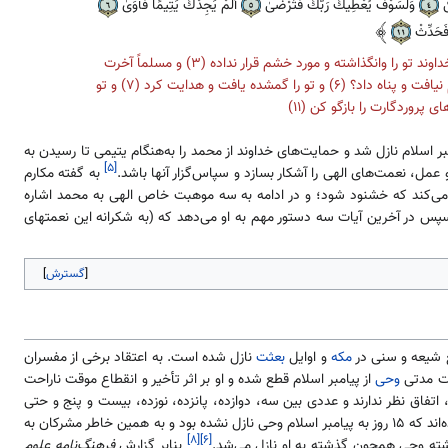
ىٰ
وَلَسَوْفَ يُعْطِيكَ رَبُّكَ فَتَرْضَىٰ
أَلَمْ يَجِدْكَ يَتِيمًا فَآوَىٰ
َ فَحَدِّثْ
به نام خداوند بخشنده بخشایشگر، قسم به روز [هنگامی که آفتاب بر آید] (۱) و به شب هنگامی که آرام گیرد (۲) که خداوند تو را وانگذاشته و مورد خشم قرار نداده (۳) و مسلماً آخرت
برای تو از دنیا بهتر است. (۴) و به زودی پروردگارت آن قدر به تو عطا خواهد کرد که خشنود شوی (۵) آیا او تو را یتیم نیافت و پناه داد؟ (۶) و تو را گمشده یافت و هدایت کرد (۷) و تو
ر اسلام نازل شد و حمایت‌های خداوند از محمد را به‌هنگام یتیمی تا رسیدن به
[۵]
عمل، نعمت‌های الهی را آشکار بسازد و سپاس‌گزار آنها باشد.
به گفته مکارم
طا می‌کند که خشنود شود؛ و در ادامه به سه موهبت خاص الهی به محمد اشاره
س در آخرین آیات سه دستور مهم به او می‌دهد که (به شکرانه این نعمتهای
گسترش
 شیعه و سنی در
مکه
و اوایل
بعثت
نازل شده است. به اعتقاد برخی از مفسران
یات مدتی
وحی
از پیامبر اسلام قطع شده و او بر اثر تأخیر و انقطاع موقت ناراحت
فاق نظر ندارند و عددی بین سه، دوازده، پانزده، نوزده، بیست و پنج و حتی
از صحابه محمد، نقل کرده‌اند که ۱۵ روز به پیامبر اسلام وحی نازل نشده بود و به همین خاطر مشرکان به
[۸]
[۶]
ته وحی همچون گذشته به او نازل می‌شد.
بنابر گزارش
فرهنگ‌نامه علوم