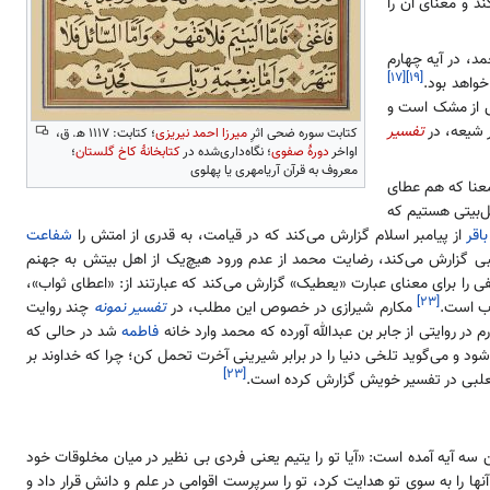
ل
ا
 و معنای آن را
، در آیه چهارم
[۱۷]
[۱۹]
واهد بود.
کش از مشک است و
 شیعه، در
تفسیر
کتابت سوره ضحی اثرِ
میرزا احمد نیریزی
؛ کتابت: ۱۱۱۷ ه‍. ق،
اواخر
دورهٔ صفوی
؛ نگاه‌داری‌شده در
کتابخانهٔ کاخ گلستان
؛
معروف به قرآن آریامهری یا پهلوی
 معنا که هم عطای
ل‌بیتی هستیم که
اقر
از پیامبر اسلام گزارش می‌کند که در قیامت، به قدری از امتش را
شفاعت
ی گزارش می‌کند، رضایت محمد از عدم ورود هیچ‌یک از اهل بیتش به جهنم
را برای معنای عبارت «یعطیک» گزارش می‌کند که عبارتند از: «اعطای ثواب»،
[۲۳]
اب است.
مکارم شیرازی در خصوص این مطلب، در
تفسیر نمونه
چند روایت
 روایتی از جابر بن عبدالله آورده که محمد وارد خانه
فاطمه
شد در حالی که
 می‌گوید تلخی دنیا را در برابر شیرینی آخرت تحمل کن؛ چرا که خداوند بر
[۲۳]
ثعلبی در تفسیر خویش گزارش کرده است.
سه آیه آمده است: «آیا تو را یتیم یعنی فردی بی نظیر در میان مخلوقات خود
آنها را به سوی تو هدایت کرد، تو را سرپرست اقوامی در علم و دانش قرار داد و