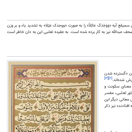
آیه «وَوَجَدَکَ عائِلاً» را به صورت «ووجدک عیّلا» به تشدید یاء و بر وزن
صحف عبدالله نیز به کار برده شده است. به عقیده ثعلبی این به دان خاطر است
ون «گسترده شدن
[۳]
[۲]
رش شده‌اند.
 معنای سکونت و
اور ثعلبی، مفسر
 معانی دیگر این
فتادند» نیز ذکر