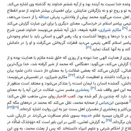
وعده خدا نسبت به آینده بود و از آیه ششم خداوند به گذشته وی اشاره می‌کند.
 و روح تو و نه بازگرفتن عنایتش. برای اطمینان بیشتر خداوند از عدم انقطاع
اهل سنت می‌گوید محمد پیش از ولادتش، پدرش
عبدالله
را از دست می‌دهد،
یتیمی پیامبر اسلام در خردسالی، معنای دیگری را برای این عبارت گزارش می‌کند
[۳۰]
.
مکارم شیرازی
، فقیه شیعه، ذیل آیه ششم می‌نویسد خداوند ضمن شرح
 و با دردها و رنج‌ها آشناست و یک رهبر الهی و انسانی باید با تمام وجودش
پیامبر اسلام گاهی یتیمی می‌دید قطرات گریه‌اش می‌گرفت و او را در دامانش
[۳۱]
ند و به آنها کمک نماید.
ی از هدایت الهی جدا نبوده و از روزی که خلق شده ملازم با هدایت بوده و از
 گزارش می‌کند، می‌گوید: «هنگامی که محمد از شیر گرفته شد، خدا بزرگ‌ترین
ائی، گزارش می‌کند که بعضی ضلالت را به معنای «از دست دادن علم» بیان
[۳۳]
ند و بزرگت داشتند و تعظیمت کردند.
مکارم شیرازی، در تفسیرش می‌نویسد:
عنا: «دانش، گمشده انسان با ایمان است» را متذکر می‌شود و معتقد است منظور از
[۳۱]
ه این امور واقف شد.
زمخشری
مفسر سنی، ضلالت در این آیه را به معنای
دارد که چندین بار گم شده بود.
کعب الاحبار
روای سنی مذهب نقل می‌کند:
همچنین
ابن‌عباس
از صحابه محمد، نقل می‌کند که محمد در دره‌های مگه گم
[۳۴]
[۲۹]
ن‌کثیر و زمخشری از مفسران اهل سنت نیز به این روایت اشاره کرده‌اند.
در کاروان میسره غلام
خدیجه
بسوی شام مسافرت می‌کردند در تاریکی شب
[۳۵]
ن برگرداند.
به گزارش ثعلبی، کلبی بر این باور است که «وَوَجَدَکَ ضَالًّا» در
ع از احکام شرعی و علوم انبیاء دانسته‌اند که پس از بعثت محمد، به وی این