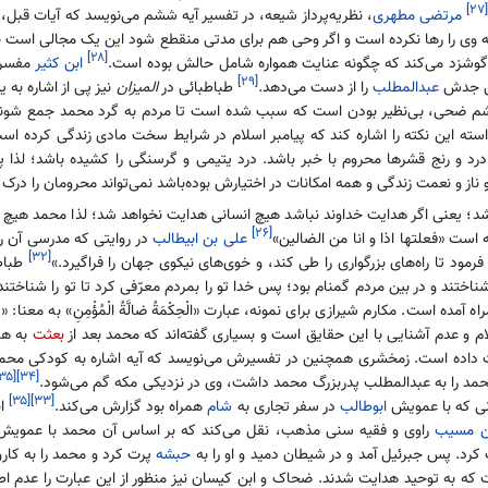
[۲۷
مرتضی مطهری
، نظریه‌پرداز شیعه، در تفسیر آیه ششم می‌نویسد که آیات قبل، 
ه وی را رها نکرده است و اگر وحی هم برای مدتی منقطع شود این یک مجالی است به تو
[۲۸]
 گوشزد می‌کند که چگونه عنایت همواره شامل حالش بوده است.
ابن کثیر
مفسر 
[۲۹]
گی جدش
عبدالمطلب
را از دست می‌دهد.
طباطبائی در
المیزان
نیز پی از اشاره به 
 ششم ضحی، بی‌نظیر بودن است که سبب شده است تا مردم به گرد محمد جمع شوند
سته این نکته را اشاره کند که پیامبر اسلام در شرایط سخت مادی زندگی کرده است
 درد و رنج قشرها محروم با خبر باشد. درد یتیمی و گرسنگی را کشیده باشد؛ لذا 
ناز و نعمت زندگی و همه امکانات در اختیارش بوده‌باشد نمی‌تواند محرومان را درک ک
شد؛ یعنی اگر هدایت خداوند نباشد هیچ انسانی هدایت نخواهد شد؛ لذا محمد هیچ روز
[۲۶]
 است «فعلتها اذا و انا من الضالین»
علی بن ابیطالب
در روایتی که مدرسی آن را
[۳۲]
مود تا راه‌های بزرگواری را طی کند، و خوی‌های نیکوی جهان را فراگیرد.»
طباطب
‌شناختند و در بین مردم گمنام بود؛ پس خدا تو را بمردم معرّفی کرد تا تو را شناخت
مده است. مکارم شیرازی برای نمونه، عبارت «الْحِکْمَةُ ضالَّةُ الْمُؤْمِنِ» به م
ام و عدم آشنایی با این حقایق است و بسیاری گفته‌اند که محمد بعد از
بعثت
به هم
 داده است. زمخشری همچنین در تفسیرش می‌نویسد که آیه اشاره به کودکی محمد 
[۳۵]
[۳۴]
حمد را به عبدالمطلب پدربزرگ محمد داشت، وی در نزدیکی مکه گم می‌شود.
[۳۵]
[۳۳]
نی که با عمویش
ابوطالب
در سفر تجاری به
شام
همراه بود گزارش می‌کند.
اب
ن مسیب
راوی و فقیه سنی مذهب، نقل می‌کند که بر اساس آن محمد با عمویش 
 کرد. پس جبرئیل آمد و در شیطان دمید و او را به
حبشه
پرت کرد و محمد را به کاروا
که به توحید هدایت شدند. ضحاک و ابن کیسان نیز منظور از این عبارت را عدم اطلا