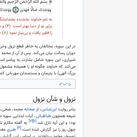
بِسْمِ اللَّهِ الرَّحْمَٰنِ الرَّحِيمِ وَال
وَوَجَدَكَ ضَالًّا فَهَدَىٰ
وَوَجَدَكَ 
را فقیر یافت و بی‌نیاز نمود (۸) حال که چنین است یتیم را تحقیر مکن (۹) و سؤال‌کننده را از خود مران (۱۰) و نعمت‌های پروردگارت را بازگو کن (۱۱)
در این سوره، مخالفان به خاطر قطع نزول وحی ب
دوران رسالت بیان می‌کند. پس از آن از محمد د
شیرازی، این سوره شامل بشارت به پیامبر اسل
می‌کند که خداوند چگونه او را همیشه مشمول
بزرگ الهی) با یتیمان و مستمندان مهربانی کند 
ن
ب
و
نزول و شأن نزول
بنابر روایت
ابن‌عباس
، از
صحابه
محمد، ضحی، سی
شیعه همچون
طباطبائی
، آیات ابتدایی سوره د
[۷]
[۶]
بود؛ و این آیه نازل شد.
به گفته مکارم شی
[۴]
چهل روز را نیز گزارش شده است.
طبری
مفس
تمسخر محمد پرداختند. بر اساس این گزارش، مش