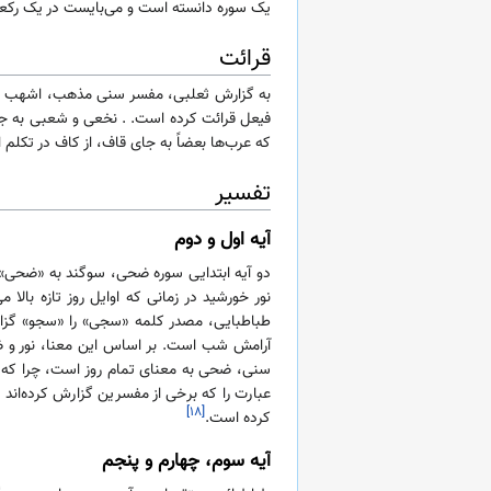
یک سوره دانسته است و می‌بایست در یک رکعت 
قرائت
به گزارش ثعلبی، مفسر سنی مذهب، اشهب عقیلی،
فیعل قرائت کرده است. . نخعی و شعبی به جای 
که عرب‌ها بعضاً به جای قاف، از کاف در تکلم ا
تفسیر
آیه اول و دوم
دو آیه ابتدایی سوره ضحی، سوگند به «ضحی»
نور خورشید در زمانی که اوایل روز تازه بال
طباطبایی، مصدر کلمه «سجی» را «سجو» گزارش
آرامش شب است. بر اساس این معنا، نور و ض
سنی، ضحی به معنای تمام روز است، چرا که در
عبارت را که برخی از مفسرین گزارش کرده‌اند
[۱۸]
کرده است.
آیه سوم، چهارم و پنجم