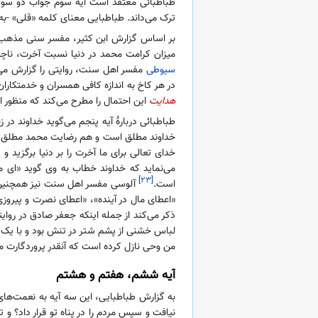
طباطبائی معتقد است آیه سوم جواب دو سوگند
ترک می‌داند. طباطبایی معنای کلمه «قلی» -به
بر اساس گزارش ابن کثیر، مفسر سنی مذهب و
میزان کرامت محمد در دنیا نسبت آخرت، ناچی
سیوطی
مفسر اهل سنت، روایتی را گزارش می‌
در هر کاخ به اندازه کافی همسران و خدمتکا
هدایت
این احتمال را مطرح می‌کند که منظور از
طباطبائی دربارهٔ آیه پنجم می‌گوید خداوند د
خداوند مطلق است و هم رضایت محمد مطلق آم
خدای تعالی برای ما آخرت را بر دنیا برگزید 
می‌نماید که خداوند خطاب به وی گوید «ای م
[۲۳]
است.
آلوسی مفسر اهل سنت نیز همچنین ح
«اعطای مال در آینده»، «اعطای نصرت و پیروزی
ذکر می‌کند از جمله اینکه جعفر صادق در روای
لباس خشنی از پشم شتر در تنش بود و با یک 
من وحی نازل کرده است که آنقدر پروردگارت
آیه ششم، هفتم و هشتم
به گزارش طباطبایی، این سه آیه به نعمت‌های 
نیافت و سپس مردم را در پناه تو قرار داد؟ و 