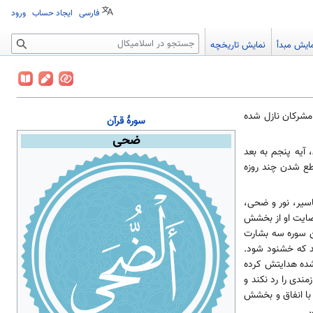
فارسی
ایجاد حساب
ورود
جستجو
ایش مبدأ
نمایش تاریخچه
مشرکان نازل شده
سورهٔ
قرآن
ضحی
 آیه پنجم به بعد
طع شدن چند روزه
سیر، نور و ضحی،
رضایت او از بخشش
ین سوره سه بشارت
ند که خشنود شود.
مشده هدایتش کرده
مندی را رد نکند و
با انفاق و بخشش
.