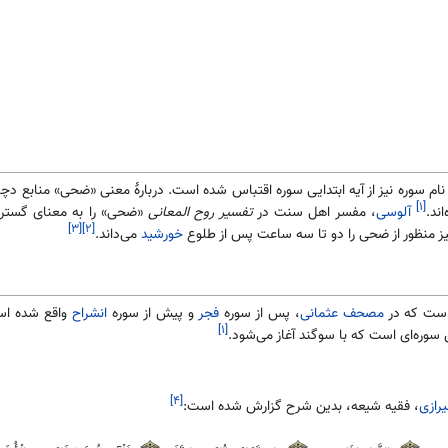
 نام سوره نیز از آیه ابتدایی سوره اقتباس شده است. دربارهٔ معنی «ضحی» منابع دچار
[۱]
ند.
آلوسی
، مفسر اهل سنت در
تفسیر روح المعانی
«ضحی» را به معنای گسترده‌
[۳]
[۲]
یز منظور از ضحی را دو تا سه ساعت پس از طلوع
خورشید
می‌داند.
ست که در
مصحف عثمانی
، پس از سوره
فجر
و پیش از سوره
انشراح
[۱]
سوره‌ای است که با سوگند آغاز می‌شود.
[۴]
رازی
، فقیه شیعه، بدین شرح گزارش شده است: