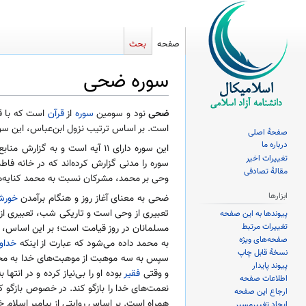
صفحه
بحث
سوره ضحی
پرش
پرش
ضحی
نود و سومین
سوره
از
قرآن
است که با قس
به
به
است. بر اساس ترتیب نزول ابن‌عباس، این سور
صفحهٔ اصلی
ناوبری
جستجو
درباره ما
این سوره دارای ۱۱ آیه است و به گزارش منابع شیعه و سنی،
تغییرات اخیر
سوره را مدنی گزارش کرده‌اند که در خانه ف
مقالهٔ تصادفی
وحی بر محمد، مشرکان نسبت به محمد کنایه‌هایی را مطرح کردند و 
ابزارها
ضحی به معنای آغاز روز و هنگام برآمدن
خورش
تعبیری از وحی است و تاریکی شب، تعبیری از ا
پیوندها به این صفحه
تغییرات مرتبط
مسلمانان در روز قیامت است؛ بر این اساس، خ
صفحه‌های ویژه
به محمد داده می‌شود که عبارت از اینکه
خداون
نسخهٔ قابل چاپ
سپس به سه موهبت از موهبت‌های خدا به محم
پیوند پایدار
و وقتی
فقیر
بوده او را بی‌نیاز کرده و در انته
اطلاعات صفحه
نعمت‌های خدا را بازگو کند. در خصوص بازگو
ارجاع این صفحه
همراه است. بر اساس روایتی از پیامبر اسلام خد
ایجاد تغییرمسیر