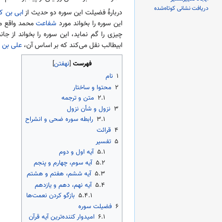
دریافت نشانی کوتاه‌شده
دربارهٔ فضیلت این سوره دو حدیث از
ابی بن 
این سوره را بخواند مورد
شفاعت
محمد واقع می
چیزی را گم نماید، این سوره را بخواند از ج
ابیطالب نقل می‌کند که بر اساس آن،
علی بن ا
فهرست
۱
نام
۲
محتوا و ساختار
۲.۱
متن و ترجمه
۳
نزول و شأن نزول
۳.۱
رابطه سوره ضحی و انشراح
۴
قرائت
۵
تفسیر
۵.۱
آیه اول و دوم
۵.۲
آیه سوم، چهارم و پنجم
۵.۳
آیه ششم، هفتم و هشتم
۵.۴
آیه نهم، دهم و یازدهم
۵.۴.۱
بازگو کردن نعمت‌ها
۶
فضیلت سوره
۶.۱
امیدوار کننده‌ترین آیه قرآن