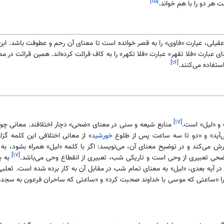
[۱۵]
هر دو را با هم خواند.
 عیارت «فاوی» را به قصر خوانده است تا معنای آن رحم و عطوفت باشد. ابن سمیقع 
عبارت «فلا تقهر» عبارت «فلا تکهر» را به کاف قرائت کرده‌اند. همین قرائت در م
[۱۶]
ستفاده می‌کنند.
[۱۷]
 و «لیل» است.
منابع شیعه و سنی در معنای «ضحی» دچار اختلافند. معانی چ
ا می‌آید» و «دو تا سه ساعت پس از طلوع
خورشید
» از معانی اختلافی این کلمه گزا
 می‌کند و در توضیح معنای آن، می‌نویسد: اگر با کلمه «لیل» همراه بشود، به
[۱۷]
حی تعبیری از وحی است و تاریکی شب، تعبیری از انقطاع وحی می‌باشد.
به ب
 آیه بعدی، «لیل» به معنای تمام شب در مقابل آن به کار برده شده است. ثعلبی
 را «ساعتی که موسی با خداوند صحبت کرد» و «ساعتی که ساحران فرعون به سجده ا