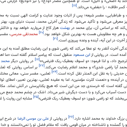
 به «ضحی» و «لیل» است. او همچنین مصدر «ودع» را نیز «تودیع» گزارش می‌کند
[۱۷]
 کسر «قاف» - را «بغض» می‌داند.
 طباطبایی، مفسر شیعه؛ پس از اثبات وجود عنایت و کرامت الهی نسبت به محمد
ز معرفی می‌شود و تأکید می‌شود که زندگی آخرتی محمد، نسبت دنیای وی، بهتر خ
کند که بر اساس آن، برای محمد در
بهشت
هزار کاخ از مروارید خواهد بود و خا
[۲۰]
ران و هر چه مطلوبش هست به بهترین شکل خواهد بود.
محمدتقی مدرسی
، مفسر
[۲۱]
 آخرت در این آیه، آینده و وعده پیروزی است.
ر زندگی آخرت آنقدر به تو عطا می‌کند که راضی شوی و این رضایت مطلق آمده به این
ده است. در روایتی از
ابن مسعود
منقول است که پیامبر اسلام گفته است «ما اه
[۱۷]
و ترجیح داد، و لذا فرمود: «و لسوف یعطیک ربک فترضی»»
در روایتی دیگر
محمد ب
[۲۲]
حمد آیا راضی شدی؟» و محمد اعلام رضایت می‌کند.
بر اساس روایتی که ثعلب
[۲۴]
دیثی را به نقل ابن المنذر نقل کرده است.
ثعلبی، مفسر سنی، معانی مختلفی 
 در آینده» و «نعمت کثرت مؤمنین». اما به عقیده ثعلبی، بهترین تعبیر، اعطای ثو
تی گفته است که خرسندی جد من این است که هیچ یکتاپرستی در آتش نماند. مکارم در
دست آسیاب می‌کرد و با دست دیگرش شیر می‌داد. اشک در چشم محمد جمع می‌شود و
[۲۵]
 می‌بخشد که تو راضی شوی: «و لسوف یعطیک ربک فترضی»
مشابه این روایت را 
[۲۶]
بزرگ خداوند به محمد اشاره دارد.
در روایتی از
علی بن موسی الرضا
در شرح این 
تو را گمشده و ناشناخته در میان قومی یافت که مقام فضل تو را نمی‌دانستند و خدا 