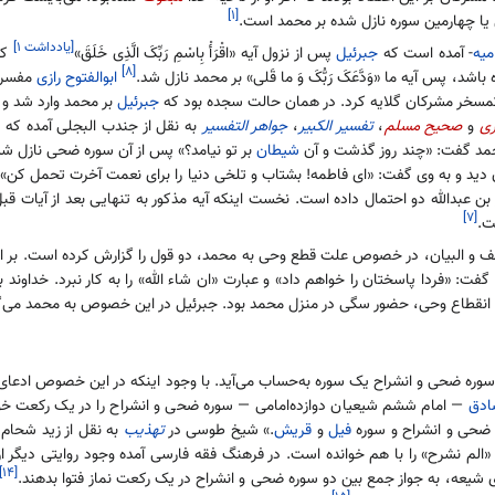
[۱]
یا چهارمین سوره نازل شده بر محمد است.
[یادداشت ۱]
میه
- آمده است که
جبرئیل
پس از نزول آیه «اقْرَأْ بِاسْمِ رَبِّکَ الَّذِی خَلَقَ»
که 
[۸]
 پس آیه ما «وَدَّعَکَ رَبُّکَ وَ ما قَلی» بر محمد نازل شد.
ابوالفتوح رازی
مفسر 
تمسخر مشرکان گلایه کرد. در همان حالت سجده بود که
جبرئیل
بر محمد وارد شد و
ری
و
صحیح مسلم
،
تفسیر الکبیر
،
جواهر التفسیر
به نقل از جندب البجلی آمده که م
حمد گفت: «چند روز گذشت و آن
شیطان
بر تو نیامد؟» پس از آن سوره ضحی نازل شد
د و به وی گفت: «ای فاطمه! بشتاب و تلخی دنیا را برای نعمت آخرت تحمل کن».
بن عبدالله دو احتمال داده است. نخست اینکه آیه مذکور به تنهایی بعد از آیات قبل
[۷]
ت.
و البیان، در خصوص علت قطع وحی به محمد، دو قول را گزارش کرده است. بر اساس 
 گفت: «فردا پاسختان را خواهم داد» و عبارت «ان شاء الله» را به کار نبرد. خداو
قطاع وحی، حضور سگی در منزل محمد بود. جبرئیل در این خصوص به محمد می‌گوید
وره ضحی و انشراح یک سوره به‌حساب می‌آید. با وجود اینکه در این خصوص ادعای ا
ادق
— امام ششم شیعیان دوازده‌امامی — سوره ضحی و انشراح را در یک رکعت خوا
 ضحی و انشراح و سوره
فیل
و
قریش
.» شیخ طوسی در
تهذیب
به نقل از زید شحام
الم نشرح» را با هم خوانده است. در فرهنگ فقه فارسی آمده وجود روایتی دیگر 
[۱۴]
یعه، به جواز جمع بین دو سوره ضحی و انشراح در یک رکعت نماز فتوا بدهند.