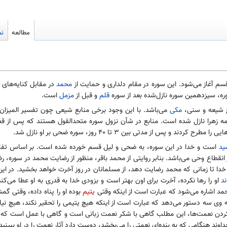
مطالعه
نم
م آغاز می‌شود. این سوره در مقام دلداری و حمایت از
محمد
در مقابل کنایه‌های 
ه، سیزدهمین سوره نازل‌شده بعد از سوره
قلم
و قبل از
مزمل
است.
مکی
می‌باشد. با این وجود برخی منابع شیعی چون تفسیر المیزان،
اطمه زهرا نازل شده است. منابع در شأن نزول سوره متحدالقول هستند که پس از ق
پس از مدتی بین ۳ تا ۴۰ روز، سوره ضحی بر او نازل شد.
ید
است و خدا در این سوره، به ضحی و لیل قسم خورده شده است. بر اساس تفا
نقطاع وحی می‌باشد. بنابر روایتی از محمد باقر، منظور از رضایت محمد در سوره، 
دا تا زمانی که محمد رضایت دهد، از مسلمانان در روز آخرت خواهد بخشید. در ا
د
او را رها نکرده، آخرت برای اون بهتر است و بزودی خدا به قدری به او عطا می‌ک
د اشاره می‌شود که عبارت است از اینکه وقتی
یتیم
بوده او را پناه داده، وقتی گ
ا به وی سه دستور می‌دهد که عبارت است از اینکه هیچ یتیمی را تحقیر نکند، هیچ نیاز
 کردن نعمت‌ها، این مطلب گاهی با شکر نعمت زبانی است و گاهی با عمل است که 
اوند هنگامی که به بنده‌ای نعمتی را می‌بخشد، دوست دارد آثار نعمت را در او ببینید