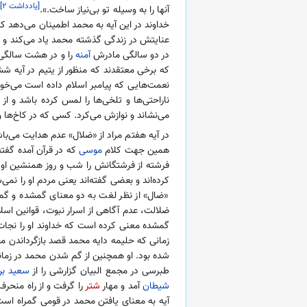
[یادداشت ۲]
]
آنها را به وسیله تو بی‌نیاز ساخت.».
خداوند در این آیه به محمد اطمینان می‌دهد ک
عنایتش در زندگی گذشته محمد یاد می‌کند و
در دو سالگی مادرش
آمنه
را و در هشت سال
که برخی معتقدند که منظور از یتیم در آیه
نعمت‌هایی که پیامبر اسلام داده است می‌خوا
ناراحتی‌ها و تلخی‌ها را لمس کرده باشد و از
می‌نشاند و نوازش می‌کرد. کسی که در کاخ‌ها و 
در آیه هفتم مراد از «ضلال» عدم هدایت می‌با
همین جهت کلام
موسی
که در قرآن آمده گفته
فرشته از فرشتگانش را شب و روز همنشین او فر
کرده‌اند و بعضی گفته‌اند یعنی مردم او را نمی
«ضال» از نظر لغت به دو معنای گمشده و گمراه آ
ضلالت، عدم آگاهی از اسرار نبوت، قوانین اسل
گمشده معنی کرده است که خداوند او را نجات
زمانی که حلیمه دایه محمد قصد بازگرداندن م
شده بود. او همچنین از گم شدن محمد در زما
طبرسی در مجمع البیان گزارشی را از
سعید ب
شیطان
آمد و مهار
شتر
را گرفت و از راه منحرف
آیه به معنای یافتن محمد در قومی گمراه است 