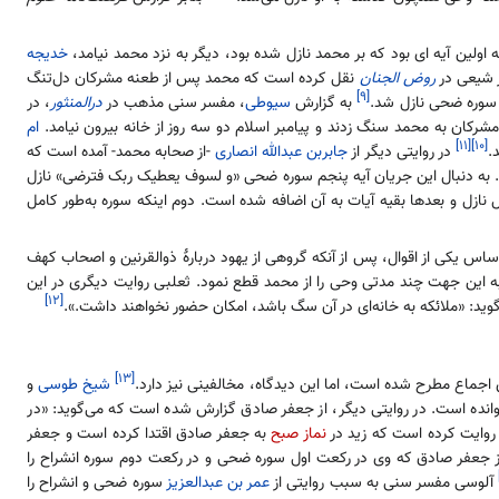
اولین آیه ای بود که بر محمد نازل شده بود، دیگر به نزد محمد نیامد،
خدیجه
شیعی در
روض الجنان
نقل کرده است که محمد پس از طعنه مشرکان دل‌تنگ
[۹]
 سوره ضحی نازل شد.
به گزارش
سیوطی
، مفسر سنی مذهب در
درالمنثور
، در
شرکان به محمد سنگ زدند و پیامبر اسلام دو سه روز از خانه بیرون نیامد.
ام
[۱۱]
[۱۰]
.
در روایتی دیگر از
جابربن عبدالله انصاری
-از صحابه محمد- آمده است که
 به دنبال این جریان آیه پنجم سوره ضحی «و لسوف یعطیک ربک فترضی» نازل
 نازل و بعدها بقیه آیات به آن اضافه شده است. دوم اینکه سوره به‌طور کامل
یکی از اقوال، پس از آنکه گروهی از یهود دربارهٔ ذوالقرنین و اصحاب کهف
ند به این جهت چند مدتی وحی را از محمد قطع نمود. ثعلبی روایت دیگری در این
[۱۲]
: «ملائکه به خانه‌ای در آن سگ باشد، امکان حضور نخواهند داشت.».
[۱۳]
جماع مطرح شده است، اما این دیدگاه، مخالفینی نیز دارد.
شیخ طوسی
و
نده است. در روایتی دیگر، از جعفر صادق گزارش شده است که می‌گوید: «در
 روایت کرده است که زید در
نماز صبح
به جعفر صادق اقتدا کرده است و جعفر
از جعفر صادق که وی در رکعت اول سوره ضحی و در رکعت دوم سوره انشراح را
آلوسی مفسر سنی به سبب روایتی از
عمر بن عبدالعزیز
سوره ضحی و انشراح را