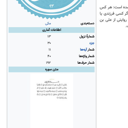
شده است: هر کس
گر کسی فرزندی یا
روایتی از علی بن
دسته‌بندی
مکی
.
اطلاعات آماری
شمارهٔ نزول
۱۳
جزء
۳۰
شمار
آیه‌ها
۱۱
شمار واژه‌ها
۴۰
شمار حرف‌ها
۱۹۲
متن سوره