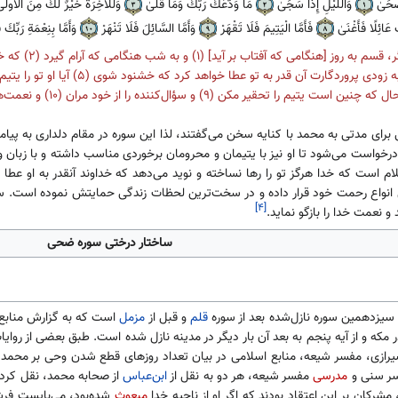
ضُّحَىٰ
وَاللَّيْلِ إِذَا سَجَىٰ
مَا وَدَّعَكَ رَبُّكَ وَمَا قَلَىٰ
وَلَلْآخِرَةُ خَيْرٌ لَكَ مِنَ الْأُولَ
عَائِلًا فَأَغْنَىٰ
فَأَمَّا الْيَتِيمَ فَلَا تَقْهَرْ
وَأَمَّا السَّائِلَ فَلَا تَنْهَرْ
وَأَمَّا بِنِعْمَةِ رَبِّك
رای مدتی به محمد با کنایه سخن می‌گفتند، لذا این سوره در مقام دلداری به پیامب
رخواست می‌شود تا او نیز با یتیمان و محرومان برخوردی مناسب داشته و با زبان و 
ام است که خدا هرگز تو را رها نساخته و نوید می‌دهد که خداوند آنقدر به او ع
 انواع رحمت خود قرار داده و در سخت‌ترین لحظات زندگی حمایتش نموده است. سپ
[۴]
و نعمت خدا را بازگو نماید.
ساختار درختی سوره ضحی
زدهمین سوره نازل‌شده بعد از سوره
قلم
و قبل از
مزمل
است که به گزارش منابع
ر مکه و از آیه پنجم به بعد آن بار دیگر در مدینه نازل شده است. طبق بعضی از روا
رازی، مفسر شیعه، منابع اسلامی در بیان تعداد روزهای قطع شدن وحی بر محمد، ات
ر سنی و
مدرسی
مفسر شیعه، هر دو به نقل از
ابن‌عباس
رکان بر این اعتقاد بودند که اگر او از ناحیه خدا
مبعوث
شده‌بود، می‌بایست فرش