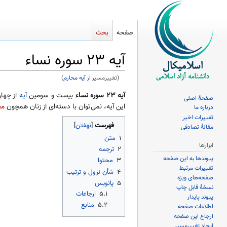
صفحه
بحث
آیه ۲۳ سوره نساء
(تغییرمسیر از
آیه محارم
)
پرش
پرش
آیه ۲۳ سوره نساء
بیست و سومین
آیه
از چها
صفحهٔ اصلی
به
به
این آیه، نمی‌توان با دسته‌ای از زنان همچون
مح
درباره ما
ناوبری
جستجو
تغییرات اخیر
فهرست
مقالهٔ تصادفی
۱
متن
ابزارها
۲
ترجمه
پیوندها به این صفحه
۳
محتوا
تغییرات مرتبط
۴
شأن نزول و ترتیب
صفحه‌های ویژه
۵
پانویس
نسخهٔ قابل چاپ
۵.۱
ارجاعات
پیوند پایدار
۵.۲
منابع
اطلاعات صفحه
ارجاع این صفحه
ایجاد تغییرمسیر