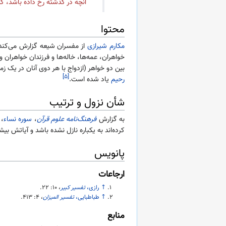
آنچه در گذشته رخ داده باشد، که
محتوا
مکارم شیرازی
از مفسران شیعه گزارش می‌کند
خواهران، عمه‌ها، خاله‌ها و فرزندان خواهران
بین دو خواهر (ازدواج با هر دوی آنان در یک زم
[۵]
رحیم
یاد شده است.
شأن نزول و ترتیب
به گزارش
فرهنگ‌نامه علوم قرآن
،
سوره نساء
، 
کرده‌اند به یکباره نازل نشده باشد و آیاتش بیش
پانویس
ارجاعات
↑
رازی،
تفسیر کبیر
، ۱۰:‎
۲۲
.
↑
طباطبایی،
تفسیر المیزان
، ۴:‎
۴۱۳
.
منابع