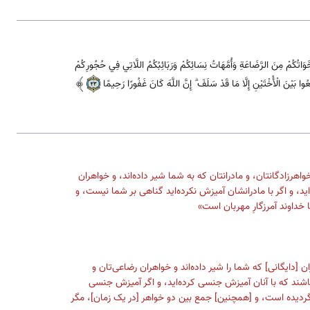
َأَخَوَاتُكُمْ مِنَ الرَّضَاعَةِ وَأُمَّهَاتُ نِسَائِكُمْ وَرَبَائِبُكُمُ اللَّاتِي فِي حُجُورِكُمْ
عُوا بَيْنَ الْأُخْتَيْنِ إِلَّا مَا قَدْ سَلَفَ ۗ إِنَّ اللَّهَ كَانَ غَفُورًا رَحِيمًا
خواهرزادگانتان، و مادرانتان که به شما شیر داده‌اند، و خواهران
ید، و اگر با مادرانشان آمیزش نکرده‌اید گناهی بر شما نیست، و
داوند آمرزگارِ مهربان است»
ن [دایگانی‌] که شما را شیر داده‌اند و خواهران رضاعی‌تان و
ی باشند که با آنان آمیزش جنسی کرده‌اید، و اگر آمیزش جنسی
دیده است، و [همچنین‌] جمع بین دو خواهر [در یک زمان‌]، مگر