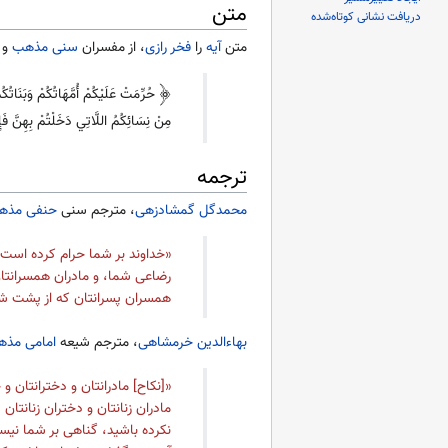
متن
دریافت نشانی کوتاه‌شده
متن
آیه
را
فخر رازی
، از مفسران
سنی مذهب
و
حُرِّمَتْ عَلَيْكُمْ أُمَّهَاتُكُمْ وَبَنَاتُكُ
مِنْ نِسَائِكُمُ اللَّاتِي دَخَلْتُمْ بِهِنَّ فَإِ
ترجمه
محمدگل گمشادزهی
، مترجم سنی
حنفی مذه
«خداوند بر شما حرام کرده است ازد
رضاعی شما، و مادران همسرانتان،
همسران پسرانتان که از پشت شما
بهاءالدین خرمشاهی
، مترجم شیعه
امامی مذ
«[نکاح‌] مادرانتان و دخترانتان و
مادران زنانتان و دختران زنانتان
نکرده باشید، گناهی بر شما نیس