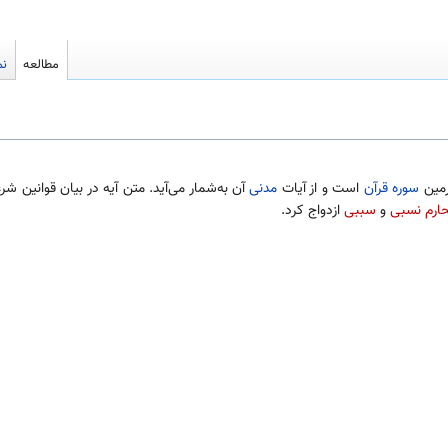
مطالعه
نم
رمین
سوره
قرآن
است و از آیات
مدنی
آن به‌شمار می‌آید. متن آیه در بیان قوانین ش
ارم نسبی
و
سببی
ازدواج کرد.