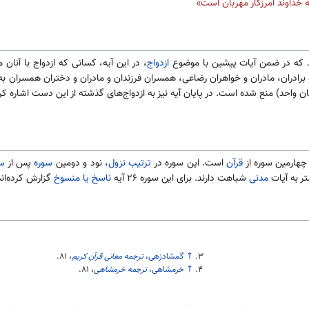
 خداوند آمرزگار مهربان است‌»
 که در ضمن آیات پیشین با موضوع
ازدواج
، در این آیه، کسانی که ازدواج با آنان
 و برادران، مادران و خواهران رضاعی، همسران فرزندان و مادران و دختران همسران 
ان واحد) منع شده است. در پایان آیه نیز به ازدواج‌های گذشته از این دست اشاره کرد
چهارمین سوره از
قرآن
است. این سوره در
ترتیب نزول
، نود و دومین
سوره
پس از
سو
تر به آیات
مدنی
شباهت دارند. برای این سوره ۲۶ آیه
ناسخ یا منسوخ
گزارش کرده‌اند
↑
گمشادزهی،
ترجمه معانی قرآن کریم
،
۸۱
.
↑
خرمشاهی،
ترجمه خرمشاهی
،
۸۱
.