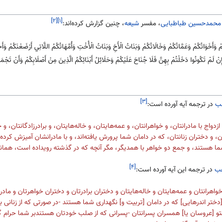
[۲]
[۱]
محمدحسین طباطبایی
، مفسر
شیعه
، چنین گزارش کرده‌اند:
مْ وَأَخَوَاتُكُمْ وَعَمَّاتُكُمْ وَخَالَاتُكُمْ وَبَنَاتُ الْأَخِ وَبَنَاتُ الْأُخْتِ وَأُمَّهَاتُكُمُ اللَّاتِي أَرْضَعْنَكُمْ و
نْ لَمْ تَكُونُوا دَخَلْتُمْ بِهِنَّ فَلَا جُنَاحَ عَلَيْكُمْ وَحَلَائِلُ أَبْنَائِكُمُ الَّذِينَ مِنْ أَصْلَابِكُمْ وَأَنْ تَجْمَ
[۳]
ب
در ترجمه آیه آورده است:
واج با مادرانتان، و خواهرانتان، و عمه‌هایتان، و خاله‌هایتان، و برادرزادگانتان، و 
 و دختران زنانتان، که در دامان شما پرورش یافته‌اند، و با مادرانشان آمیزش کرده‌ا
 هستند، و جمع دو خواهر با همدیگر، مگر آنچه که در گذشته رویداده است، همانا خ
[۴]
هب
در ترجمه این آیه آورده است:
 خواهرانتان و عمه‌هایتان و خاله‌هایتان و دختران برادرتان و دختران خواهرتان و مادرا
 [دختر اندرهایی‌] که در دامان [تربیت و] نگهداری شما هستند -در صورتی که از زنان
تو [عروسان یا] همسران پسرانتان -پسرانی که از صلب خودتان هستندبر شما حرام گر