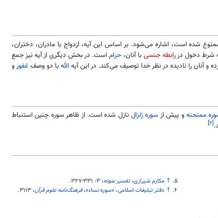
 ممنوع شده است، اشاره می‌شود. بر اساس این آیه، ازدواج با مادران، دختران،
به شرط دخول در
رابطه جنسی
با آنان،
حرام
است. در بخش دیگری از آیه نیز جمع
ه و آنان را نادیده در نظر خدا توصیف می‌کند. در این آیه
الله
با دو وصف
غفور
و
ره ممتحنه
و پیش از
سوره زلزال
نازل شده است. از ظاهر سوره چنین استنباط
[۶]
.
↑
مکارم شیرازی،
تفسیر نمونه
، ۳:‎
۳۲۷-۳۳۱
.
↑
دفتر تبلیغات اسلامی، «سوره نساء»،
فرهنگ‌نامه علوم قرآن
،
۳۱۱۳
.