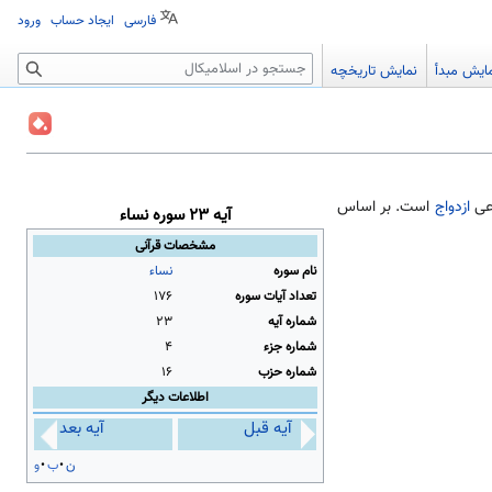
فارسی
ایجاد حساب
ورود
جستجو
ایش مبدأ
نمایش تاریخچه
رعی
ازدواج
است. بر اساس
آیه ۲۳ سوره نساء
مشخصات قرآنی
نام سوره
نساء
تعداد آیات سوره
۱۷۶
شماره آیه
۲۳
شماره جزء
۴
شماره حزب
۱۶
اطلاعات دیگر
آیه قبل
آیه بعد
ن
ب
و