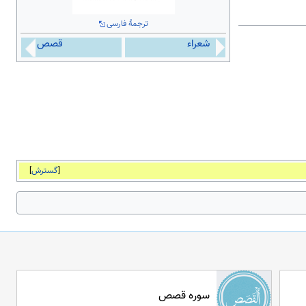
ترجمهٔ فارسی
شعراء
قصص
گسترش
سوره قصص