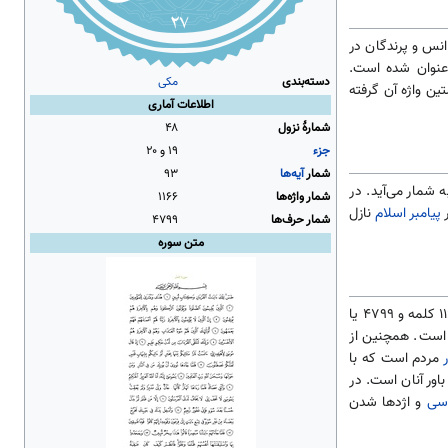
انس و پرندگان در
 عنوان شده است.
دسته‌بندی
مکی
ن واژه آن گرفته
اطلاعات آماری
شمارهٔ نزول
۴۸
جزء
۱۹ و ۲۰
شمار
آیه‌ها
۹۳
 شمار می‌آید. در
شمار واژه‌ها
۱۱۶۶
ر
پیامبر اسلام
نازل
شمار حرف‌ها
۴۷۹۹
متن سوره
کوفی ۹۳ آیه، ۹۴ آیه در نزد بصریان و شامیان و به پیش قراء حجازی ۹۵ آیه است. ۱۱۴۹ یا ۱۱۶۶ کلمه و ۴۷۹۹ یا
 است. همچنین از
ر
مردم است که با
باور آنان است. در
سی
و اژدها شدن