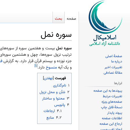
صفحه
بحث
سوره نمل
پرش
پرش
سوره نمل
بیست و هفتمین سوره از سوره‌های
به
به
ترتیب نزول سوره‌ها، چهل و هشتمین سوره‌ا
صفحهٔ اصلی
ناوبری
جستجو
جزء نوزده و بیستم قرآن قرار دارد. به گزارش
فر
درباره ما
[۱]
و یک آیه
منسوخ
دارد.
تغییرات اخیر
مقالهٔ تصادفی
فهرست
ابزارها
۱
نام‌گذاری
پیوندها به این صفحه
۲
شأن و محل نزول
تغییرات مرتبط
۳
محتوا و ساختار
صفحه‌های ویژه
۴
پانویس
نسخهٔ قابل چاپ
۴.۱
ارجاعات
پیوند پایدار
۴.۲
منابع
اطلاعات صفحه
ارجاع این صفحه
ایجاد تغییرمسیر