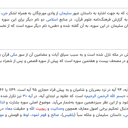
 که به جهت اشاره به داستان عبور
سلیمان
از وادی مورچگان به همراه لشکر
جن
، 
 به گزارش فرهنگ‌نامه علوم قرآن، در منابع
اسلامی
دو نام دیگر برای این سوره
سلیمان در این سوره، به آن گفته شده و «طس» نام دیگر سوره است که از نخستی
تش در مکه نازل شده است و به سبب سیاق آیات و مضامین آن از سور
مکی
قرآن به
 و در مصحف بیست و هفتمین سوره است که پیش از سوره قصص و پس از شعراء ب
بسم الله الرحمن الرحیم
» است که علاوه بر ابتدای آیه، در
آیه ۳۰
نیز تکرار شده
شود و از این نظر سیزدهمین سوره به‌شمار می‌آید. موضوع اصلی سوره بشارت و
انذا
ه دنبال تحکیم برخی اصول معارف همچون
وحدانیت
و
ربوبیت
الله
و حقیقت
معاد
در 
ی
، داستان سلیمان و ملکه سبأ (
بلقیس
)،
صالح
و
قوم ثمود
،
لوط
و قومش و
مو