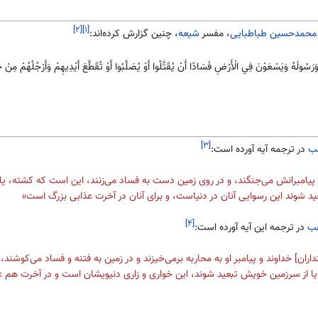
[۲]
[۱]
محمدحسین طباطبایی
، مفسر
شیعه
، چنین گزارش کرده‌اند:
 وَرَسُولَهُ وَيَسْعَوْنَ فِي الْأَرْضِ فَسَادًا أَنْ يُقَتَّلُوا أَوْ يُصَلَّبُوا أَوْ تُقَطَّعَ أَيْدِيهِمْ وَأَرْجُلُهُمْ مِنْ
[۳]
ب
در ترجمه آیه آورده است:
 پیامبرانش می‌جنگند، و در روی زمین دست به فساد می‌زنند، این است که کشته، ی
عید شوند این رسوایی آنان در دنیاست، و برای آنان در آخرت عذابی بزرگ است»
[۴]
هب
در ترجمه این آیه آورده است:
ران‌] خداوند و پیامبر او به محاربه برمی‌خیزند و در زمین به فتنه و فساد می‌کوشند
ا از سرزمین خویش تبعید شوند، این خواری و زاری دنیویشان است و در آخرت هم عذ