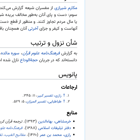
مکارم شیرازی
از مفسران شیعه گزارش می‌کند 
سوم: دست و پای آنان به‌طور مخالف بریده شو
یا مال مردم تجاوز کنند. و منظور از قطع دست
آنهاست و کیفر و جزای
آخرتی
آنان همچنان با
شأن نزول و ترتیب
به گزارش
فرهنگ‌نامه علوم قرآن
،
سوره مائده
،
دانسته‌اند که در جریان
حجةالوداع
نازل شده ا
پانویس
ارجاعات
↑
رازی،
تفسیر کبیر
، ۱۱:‎
۳۴۵
.
↑
طباطبایی،
تفسیر المیزان
، ۵:‎
۵۲۹
.
منابع
خرمشاهی، بهاءالدین
(
۱۳۹۳
).
ترجمه قرآن کر
دفتر تبلیغات اسلامی
(
۱۳۸۸
).
فرهنگ‌نامه علو
رازی، محمد بن عمر
(
۱۴۲۰
).
مفاتیح الغیب، تف