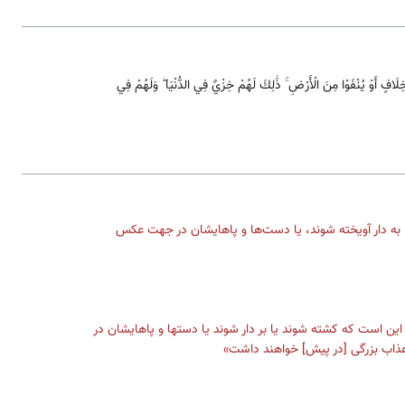
 خِلَافٍ أَوْ يُنْفَوْا مِنَ الْأَرْضِ ۚ ذَٰلِكَ لَهُمْ خِزْيٌ فِي الدُّنْيَا ۖ وَلَهُمْ فِي
ا به دار آویخته شوند، یا دست‌ها و پاهایشان در جهت عکس
، این است که کشته شوند یا بر دار شوند یا دستها و پاهایشان در
اب بزرگی [در پیش‌] خواهند داشت‌»