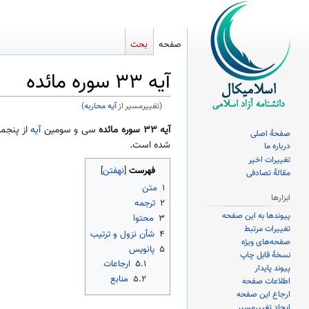
صفحه
بحث
آیه ۳۳ سوره مائده
(تغییرمسیر از
آیه محاربه
)
پرش
پرش
آیه ۳۳ سوره مائده
سی و سومین
آیه
از پنجم
صفحهٔ اصلی
به
به
شده است.
درباره ما
ناوبری
جستجو
تغییرات اخیر
فهرست
مقالهٔ تصادفی
۱
متن
ابزارها
۲
ترجمه
پیوندها به این صفحه
۳
محتوا
تغییرات مرتبط
۴
شأن نزول و ترتیب
صفحه‌های ویژه
۵
پانویس
نسخهٔ قابل چاپ
۵.۱
ارجاعات
پیوند پایدار
۵.۲
منابع
اطلاعات صفحه
ارجاع این صفحه
ایجاد تغییرمسیر