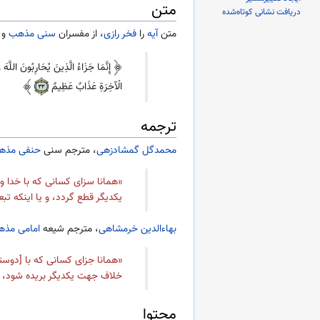
متن
دریافت نشانی کوتاه‌شده
متن
آیه
را
فخر رازی
، از مفسران
سنی مذهب
و
إِنَّمَا جَزَاءُ الَّذِينَ يُحَارِبُونَ اللَّهَ
الْآخِرَةِ عَذَابٌ عَظِيمٌ
ترجمه
محمدگل گمشادزهی
، مترجم سنی
حنفی مذه
«همانا سزای کسانی که با خدا و
یکدیگر قطع گردد، و یا اینکه تب
بهاءالدین خرمشاهی
، مترجم شیعه
امامی مذ
«همانا جزای کسانی که با [دوستدا
خلاف جهت یکدیگر بریده شود، ی
محتوا