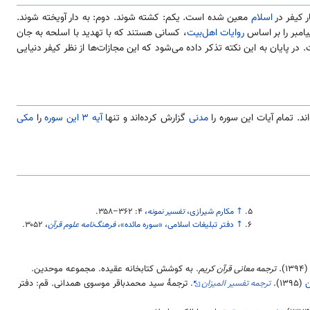
ر کیفر در
اسلام
معین شده است. یکم: کشته شوند. دوم: به دار آویخته شوند.
پیامبر را بر اساس
روایات
اهل‌بیت
، کسانی هستند که با تهدید با اسلحه به جان
ر پایان به این نکته تذکر داده می‌شود که این مجازات‌ها از نظر کیفر دنیایی
اند. تمام آیات این سوره را
مدنی
گزارش کرده‌اند و تنها
آیه ۳ این سوره
را
مکی
↑
مکارم شیرازی،
تفسیر نمونه
، ۴:‎
۳۵۸–۳۶۲
.
↑
دفتر تبلیغات اسلامی، «سوره مائده»،
فرهنگ‌نامه علوم قرآن
،
۳۰۵۲
.
۱۳۹۴
).
ترجمه معانی قرآن کریم
. به کوشش کتابخانه عقیده. مجموعه موحدین.
ن
(
۱۳۹۵
).
ترجمه تفسیر المیزان
. ترجمهٔ سید محمدباقر موسوی همدانی. قم: دفتر