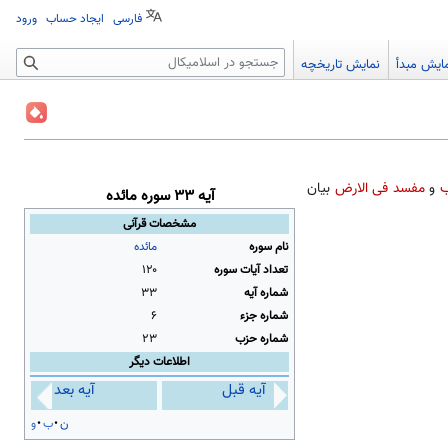
فارسی
ایجاد حساب
ورود
جستجو
ایش مبدأ
نمایش تاریخچه
ب
و
مفسد فی الارض
بیان
آیه ۳۳ سوره مائده
مشخصات قرآنی
نام سوره
مائده
تعداد آیات سوره
۱۲۰
شماره آیه
۳۳
شماره جزء
۶
شماره حزب
۲۳
اطلاعات دیگر
آیه قبل
آیه بعد
ن
ب
و