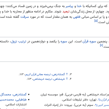
که برای کسانیکه با
خدا
و
پیامبر
به جنگ برمی‌خیزند و در زمین فساد می‌کنند؛ چها
د. چهارم: از محل زندگی‌شان
تبعید
شوند. مکارم در ادامه منظور از محاربه با خدا و 
 و پا بر اساس مبانی
فقهی
به همان مقدار است که در مورد
سرقت
گفته شده است. د
[۵]
قی است.
 پنجمین
سوره قرآن
است. این
سوره
را یکصد و دوازدهمین در
ترتیب نزول
، دانسته‌
[۶]
ست.
↑
گمشادزهی،
ترجمه معانی قرآن کریم
،
۱۱۳
.
↑
خرمشاهی،
ترجمه خرمشاهی
،
۱۱۳
.
یم استاد خرمشاهی
(به فارسی-عربی). قم: موسسه تبیان.
گمشادزهی، محمدگل
(
م قرآن
. تهران: دفتر تبلیغات اسلامی.
طباطبایی، محمدحسی
انتشارات اسلامی.
سیر کبیر
. سوم (به عربی). بیروت: دار إحیاء التراث